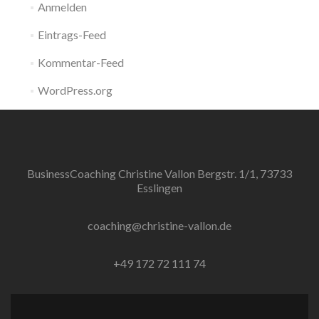
Anmelden
Eintrags-Feed
Kommentar-Feed
WordPress.org
BusinessCoaching Christine Vallon Bergstr. 1/1, 73733
Esslingen
coaching@christine-vallon.de
+49 172 72 111 74