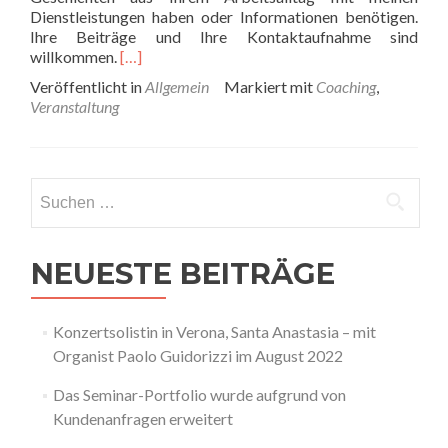
Dienstleistungen haben oder Informationen benötigen.
Ihre Beiträge und Ihre Kontaktaufnahme sind
Read
willkommen.
[…]
more
Veröffentlicht in
Allgemein
Markiert mit
Coaching
,
about
Veranstaltung
Christine
Vallon
–
Business
Suchen
Coaching
nach:
auch
auf
Facebook
NEUESTE BEITRÄGE
zu
finden!
Konzertsolistin in Verona, Santa Anastasia – mit
Organist Paolo Guidorizzi im August 2022
Das Seminar-Portfolio wurde aufgrund von
Kundenanfragen erweitert