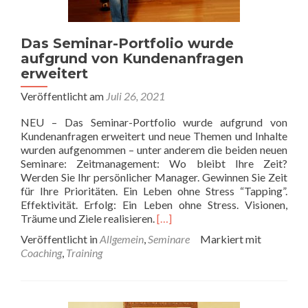
Das Seminar-Portfolio wurde
aufgrund von Kundenanfragen
erweitert
Veröffentlicht am
Juli 26, 2021
NEU – Das Seminar-Portfolio wurde aufgrund von
Kundenanfragen erweitert und neue Themen und Inhalte
wurden aufgenommen – unter anderem die beiden neuen
Seminare: Zeitmanagement: Wo bleibt Ihre Zeit?
Werden Sie Ihr persönlicher Manager. Gewinnen Sie Zeit
für Ihre Prioritäten. Ein Leben ohne Stress “Tapping”.
Effektivität. Erfolg: Ein Leben ohne Stress. Visionen,
Read
Träume und Ziele realisieren.
[…]
more
Veröffentlicht in
Allgemein
,
Seminare
Markiert mit
about
Coaching
,
Training
Das
Seminar-
Portfolio
wurde