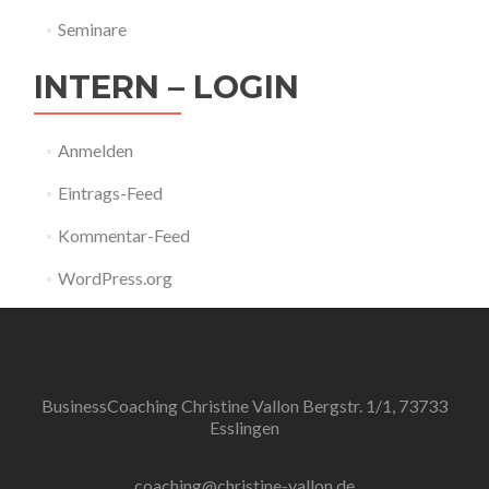
Seminare
INTERN – LOGIN
Anmelden
Eintrags-Feed
Kommentar-Feed
WordPress.org
BusinessCoaching Christine Vallon Bergstr. 1/1, 73733
Esslingen
coaching@christine-vallon.de